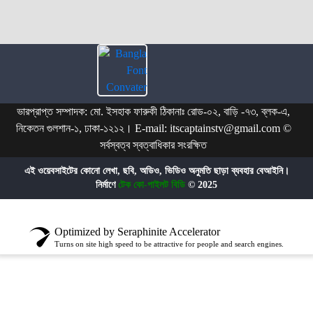
ভারপ্রাপ্ত সম্পাদক: মো. ইসহাক ফারুকী ঠিকানাঃ রোড-০২, বাড়ি -৭৩, ব্লক-এ,
নিকেতন গুলশান-১, ঢাকা-১২১২। E-mail: itscaptainstv@gmail.com ©
সর্বস্বত্ব স্বত্বাধিকার সংরক্ষিত
এই ওয়েবসাইটের কোনো লেখা, ছবি, অডিও, ভিডিও অনুমতি ছাড়া ব্যবহার বেআইনি।
নির্মাণে
টেক কো-পাইলট বিডি
© 2025
Optimized by Seraphinite Accelerator
Turns on site high speed to be attractive for people and search engines.