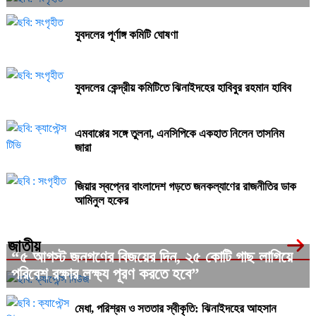
সৈকতের চুক্তি নবায়ন না করার কারণ জানাল বিসিবি
যুবদলের পূর্ণাঙ্গ কমিটি ঘোষণা
জলবায়ু চ্যালেঞ্জে ধান চাষে নতুন দিগন্ত: বাংলাদেশ-নেপাল-
জাপানের যৌথ উদ্যোগ
যুবদলের কেন্দ্রীয় কমিটিতে ঝিনাইদহের হাবিবুর রহমান হাবিব
কারমাইকেল কলেজ ছাত্রদলের ব্যবস্থাপনা বিভাগে যুগ্ম
আহ্বায়ক হলেন সবুজ মিয়া
এমবাপ্পের সঙ্গে তুলনা, এনসিপিকে একহাত নিলেন তাসনিম
জারা
বাংলাদেশি কর্মীদের জন্য শিগগিরই শ্রম বাজার খুলে দিতে
জিয়ার স্বপ্নের বাংলাদেশ গড়তে জনকল্যাণের রাজনীতির ডাক
একমত মালয়েশিয়া
আমিনুল হকের
যুবদলের কেন্দ্রীয় কমিটিতে ঝিনাইদহের হাবিবুর রহমান হাবিব
জাতীয়
“৫ আগস্ট জনগণের বিজয়ের দিন, ২৫ কোটি গাছ লাগিয়ে
পরিবেশ রক্ষার লক্ষ্য পূরণ করতে হবে”
মেধা, পরিশ্রম ও সততার স্বীকৃতি: ঝিনাইদহের আহসান
উল্লাহর সহকারী পুলিশ সুপার হওয়ার গল্প
মেধা, পরিশ্রম ও সততার স্বীকৃতি: ঝিনাইদহের আহসান