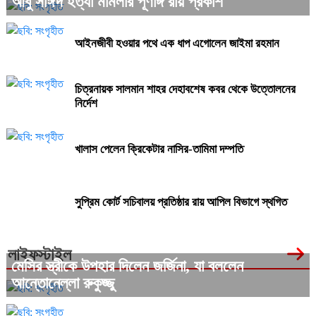
আবু সাঈদ হত্যা মামলার পূর্ণাঙ্গ রায় প্রকাশ
আইনজীবী হওয়ার পথে এক ধাপ এগোলেন জাইমা রহমান
চিত্রনায়ক সালমান শাহর দেহাবশেষ কবর থেকে উত্তোলনের
নির্দেশ
খালাস পেলেন ক্রিকেটার নাসির-তামিমা দম্পতি
সুপ্রিম কোর্ট সচিবালয় প্রতিষ্ঠার রায় আপিল বিভাগে স্থগিত
লাইফস্টাইল
মেসির স্ত্রীকে উপহার দিলেন জর্জিনা, যা বললেন
আন্তোনেল্লা রুকুজ্জু