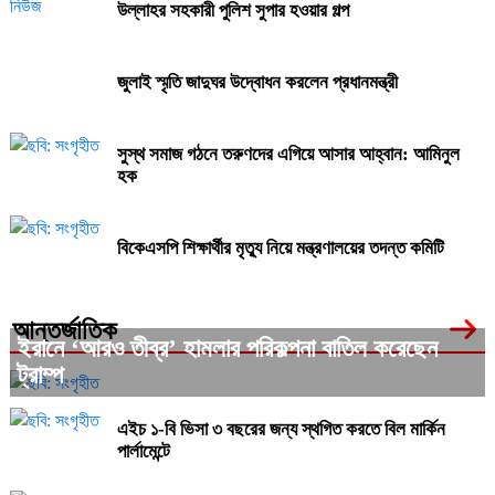
উল্লাহর সহকারী পুলিশ সুপার হওয়ার গল্প
মঞ্চে ঋতুরাজ বসন্ত রূপে অভিনেতা নিশক তারেক আজিজ
জুলাই স্মৃতি জাদুঘর উদ্বোধন করলেন প্রধানমন্ত্রী
পে স্কেল: প্রথম ধাপে সুখবর পাচ্ছেন যারা
সুস্থ সমাজ গঠনে তরুণদের এগিয়ে আসার আহ্বান: আমিনুল
হক
বজ্রপাতে ৫ জেলায় প্রাণ গেল ১২ জনের, আহত ১৯
বিকেএসপি শিক্ষার্থীর মৃত্যু নিয়ে মন্ত্রণালয়ের তদন্ত কমিটি
আন্তর্জাতিক
ইরানে ‘আরও তীব্র’ হামলার পরিকল্পনা বাতিল করেছেন
ট্রাম্প
এইচ ১-বি ভিসা ৩ বছরের জন্য স্থগিত করতে বিল মার্কিন
পার্লামেন্টে