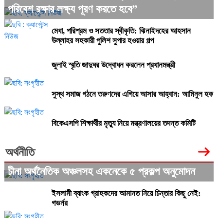
পরিবেশ রক্ষার লক্ষ্য পূরণ করতে হবে”
মেধা, পরিশ্রম ও সততার স্বীকৃতি: ঝিনাইদহের আহসান
উল্লাহর সহকারী পুলিশ সুপার হওয়ার গল্প
জুলাই স্মৃতি জাদুঘর উদ্বোধন করলেন প্রধানমন্ত্রী
সুস্থ সমাজ গঠনে তরুণদের এগিয়ে আসার আহ্বান: আমিনুল হক
বিকেএসপি শিক্ষার্থীর মৃত্যু নিয়ে মন্ত্রণালয়ের তদন্ত কমিটি
অর্থনীতি
চীনা অর্থনৈতিক অঞ্চলসহ একনেকে ৫ প্রকল্প অনুমোদন
ইসলামী ব্যাংক গ্রাহকদের আমানত নিয়ে চিন্তার কিছু নেই:
গভর্নর