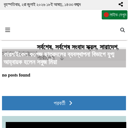
বৃহস্পতিবার, ২রা জুলাই ২০২৬ ১৮ই আষাঢ়, ১৪৩৩ বঙ্গাব্দ
লাইভ দেখুন
সর্বশেষ
,
সর্বশেষ সংবাদ স্ক্রল
,
সারাদেশ
,
সারাদেশ
সারাদেশ
কারমাইকেল কলেজ ছাত্রদলের ব্যবস্থাপনা বিভাগে যুগ্ম
সারাদেশ
আহ্বায়ক হলেন সবুজ মিয়া
no posts found
পরবর্তী