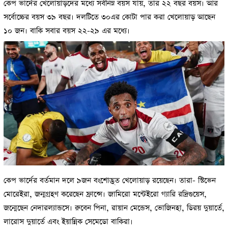
কেপ ভার্দের খেলোয়াড়দের মধ্যে সর্বনিম্ন বয়স যায়, তার ২২ বছর বয়স। আর
সর্বোচ্চের বয়স ৩৯ বছর। দলটিতে ৩০এর কোটা পার করা খেলোয়াড় আছেন
১০ জন। বাকি সবার বয়স ২২-২৯ এর মধ্যে।
কেপ ভার্দের বর্তমান দলে ৯জন বংশোদ্ভূত খেলোয়াড় রয়েছেন। তারা- স্টিভেন
মোরেইরা, জন্মগ্রহণ করেছেন ফ্রান্সে। জামিরো মন্টেইরো গ্যারি রদ্রিগুয়েস,
জন্মেছেন নেদারল্যান্ডসে। রুবেন পিনা, রায়ান মেন্ডেস, ভোজিনহা, ডিরয় দুয়ার্তে,
লারোস দুয়ার্তে এবং ইয়ান্নিক সেমেডো বাকিরা।