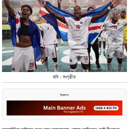
ছবি : সংগৃহীত
বিজ্ঞাপন