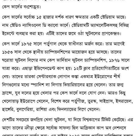
কেপ ভার্দের বংশোদ্ভূত।
কেপ ভার্দের সর্বোচ্চ ১৫ হাজার দর্শক ধারণ ক্ষমতার একটি স্টেডিয়াম আছে।
নাম স্টেডিও ন্যাসিওনেল ডি ক্যাবো ভার্দে। স্টেডিয়ামটি অ্যাথলেটিকসসহ বিভিন্ন
ইভেন্টে ব্যবহার করা হয়। এটিই তাদের জমে ওঠা ফুটবলের প্রাণকেন্দ্রও।
কেপ ভার্দে ১৯৭৫ সালে পর্তুগাল থেকে স্বাধীনতা অর্জন করে। তার আগেই
১৯৫৩ সাল থেকে স্থানীয় চ্যাম্পিয়নশিপের আয়োজন হয়ে আসছে। তাদের
ঘরোয়া ফুটবল লিগের নাম কেপ ভার্দিয়ান ফুটবল চ্যাম্পিয়নশিপ, ১৯৭৬ সালে
যাত্রা করে। এছাড়া ইন্ডিপেনডেন্ট কাপ হয়। ১২টি ক্লাব প্রতিযোগিতাটিতে অংশ
নেয়। তাদের তারকা সেন্টারব্যাক লোগান কস্তা একমাত্র ইউরোপের শীর্ষ
লিগগুলোর মধ্যে স্প্যানিশ লা লিগায় ভিয়ারিয়ালের হয়ে খেলেন। তার জন্ম
ফ্রান্সে, যুব দলের হয়ে খেলার পর কেপ ভার্দে দলে যোগ দেন। আরও কিছু
খেলোয়াড় ইউরোপে খেলেন, বিশেষ করে পর্তুগীজ, তুরস্ক, সাইপ্রাস, ইসরায়েল,
হাঙ্গেরি, বুলগেরিয়া, রাশিয়া এবং ফিনল্যান্ডের লিগে খেলেন।
দেশটির সবচেয়ে জনপ্রিয় খেলা ফুটবল, যা দিয়ে বিশ্বকাপের টিকিট কেটেছে। এর
আগে তাদের ক্রীড়া ক্ষেত্রে সর্বোচ্চ সাফল্য ছিল আফ্রিকান কাপ অব নেশনসে