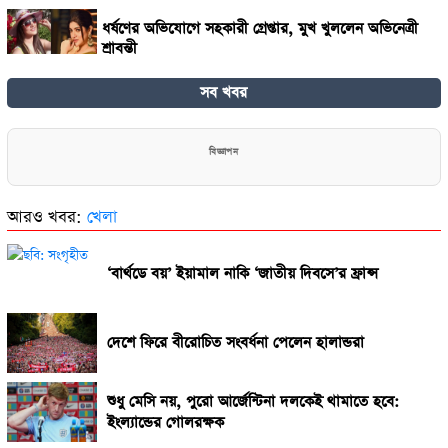
ধর্ষণের অভিযোগে সহকারী গ্রেপ্তার, মুখ খুললেন অভিনেত্রী
শ্রাবন্তী
সব খবর
উৎসবের আমেজে দেশে মিশরীয় খেলোয়াড়দের বরণ
বিজ্ঞাপন
ফ্রান্স নাকি স্পেন খেলবে বিশ্বকাপের ফাইনাল
আরও খবর:
খেলা
‘বার্থডে বয়’ ইয়ামাল নাকি ‘জাতীয় দিবসে’র ফ্রান্স
দেশে ফিরে বীরোচিত সংবর্ধনা পেলেন হালান্ডরা
শুধু মেসি নয়, পুরো আর্জেন্টিনা দলকেই থামাতে হবে:
ইংল্যান্ডের গোলরক্ষক