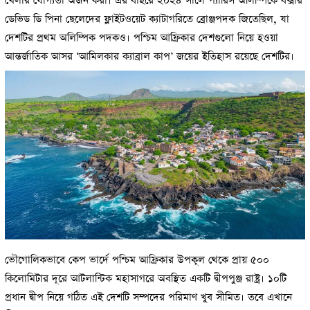
খেলার যোগ্যতা অর্জন করা। এর বাইরে ২০২৪ সালে প্যারিস অলিম্পিকে বক্সার
ডেভিড ডি পিনা ছেলেদের ফ্লাইটওয়েট ক্যাটাগরিতে ব্রোঞ্জপদক জিতেছিল, যা
দেশটির প্রথম অলিম্পিক পদকও। পশ্চিম আফ্রিকার দেশগুলো নিয়ে হওয়া
আন্তর্জাতিক আসর ‘আমিলকার ক্যাব্রাল কাপ’ জয়ের ইতিহাস রয়েছে দেশটির।
ভৌগোলিকভাবে কেপ ভার্দে পশ্চিম আফ্রিকার উপকূল থেকে প্রায় ৫০০
কিলোমিটার দূরে আটলান্টিক মহাসাগরে অবস্থিত একটি দ্বীপপুঞ্জ রাষ্ট্র। ১০টি
প্রধান দ্বীপ নিয়ে গঠিত এই দেশটি সম্পদের পরিমাণ খুব সীমিত। তবে এখানে