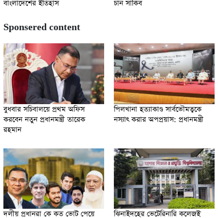
বাংলাদেশের ইতিহাস
চান সাকিব
Sponsered content
বুধবার সচিবালয়ে প্রথম অফিস
পিলখানা হত্যাকাণ্ড সার্বভৌমত্বকে
করবেন নতুন প্রধানমন্ত্রী তারেক
নস্যাৎ করার অপপ্রয়াস: প্রধানমন্ত্রী
রহমান
দলীয় প্রধানরা কে কত ভোট পেয়ে
ঝিনাইদহের ভেটেরিনারি কলেজই