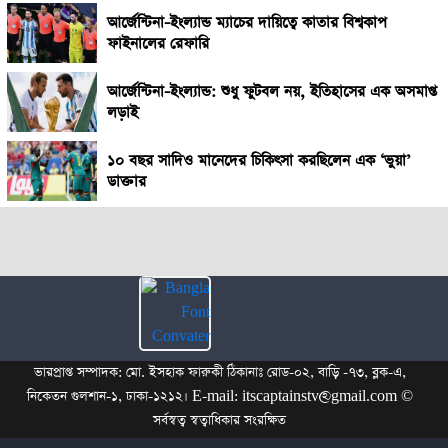
আর্জেন্টিনা-ইংল্যান্ড ম্যাচের দায়িত্বে কাতার বিশ্বকাপ
ফাইনালের রেফারি
আর্জেন্টিনা-ইংল্যান্ড: শুধু ফুটবল নয়, ইতিহাসের এক অসমাপ্ত
লড়াই
১০ বছর সাদিও মানেদের চিকিৎসা করছিলেন এক ‘ভুয়া’
ডাক্তার
ভারপ্রাপ্ত সম্পাদক: মো. ইসহাক ফারুকী ঠিকানাঃ রোড-০২, বাড়ি -৭৩, ব্লক-এ,
নিকেতন গুলশান-১, ঢাকা-১২১২। E-mail: itscaptainstv@gmail.com ©
সর্বস্বত্ব স্বত্বাধিকার সংরক্ষিত