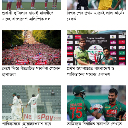
প্রবাসী ফুটবলার ছাড়াই মালদ্বীপে
বিশ্বকাপের প্রথম ম্যাচেই লাল কার্ডের
যাচ্ছে বাংলাদেশ অলিম্পিক দল
রেকর্ড
দেশে ফিরে বীরোচিত সংবর্ধনা পেলেন
প্রথম ওয়ানডেতে বাংলাদেশ ও
হালান্ডরা
পাকিস্তানের সম্ভাব্য একাদশ
পাকিস্তানকে হোয়াইটওয়াশ করে
তামিমকে নির্বাচিত সভাপতি দেখতে