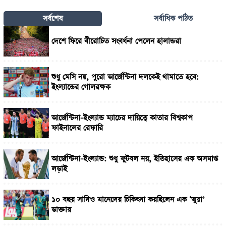
সর্বশেষ
সর্বাধিক পঠিত
দেশে ফিরে বীরোচিত সংবর্ধনা পেলেন হালান্ডরা
শুধু মেসি নয়, পুরো আর্জেন্টিনা দলকেই থামাতে হবে:
ইংল্যান্ডের গোলরক্ষক
আর্জেন্টিনা-ইংল্যান্ড ম্যাচের দায়িত্বে কাতার বিশ্বকাপ
ফাইনালের রেফারি
আর্জেন্টিনা-ইংল্যান্ড: শুধু ফুটবল নয়, ইতিহাসের এক অসমাপ্ত
লড়াই
১০ বছর সাদিও মানেদের চিকিৎসা করছিলেন এক ‘ভুয়া’
ডাক্তার