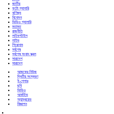
জাতীয়
ফটো গ্যালারি
বাণিজ্য
বিনোদন
ভিডিও গ্যালারি
মতামত
রাজনীতি
লাইফস্টাইল
লাইভ
শিরোনাম
সর্বশেষ
সর্বশেষ সংবাদ স্ক্রল
সারাদেশ
সারাদেশ
আজকের নিউজ
দ্বিতীয় সংস্করণ
ই-পেপার
ছবি
ভিডিও
আর্কাইভ
অ্যান্ড্রয়েড
বিজ্ঞাপন