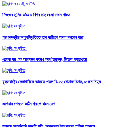
শিশুদের তুলির আঁচড়ে বিশ্ব চিত্রকলা দিবস পালন
প্রধানমন্ত্রীর অনুপস্থিতিতে তার দায়িত্ব পালন করবেন যারা
একের পর এক আক্রমণ করেও ব্যর্থ তুরস্ক, জিতল প্যারাগুয়ে
যুক্তরাষ্ট্রে সেনাঘাঁটিতে আছড়ে পড়ল বি-৫২ বোমারু বিমান, ৮ জন নিহত
এশিয়ান গেমসে কঠিন গ্রুপে বাংলাদেশ
হরমুজে সতর্কবার্তা ছাড়াই গুলি, আক্রান্ত ট্যাংকারের পরিচয় প্রকাশ