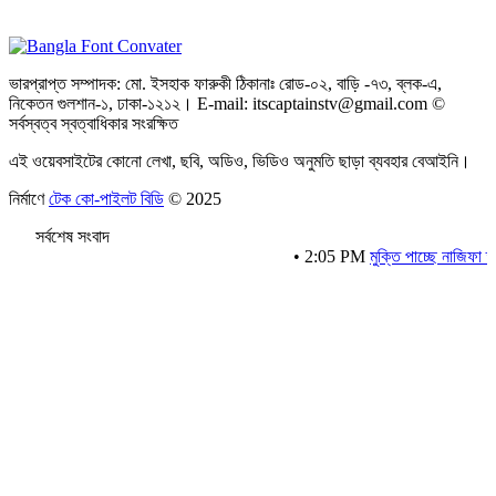
ভারপ্রাপ্ত সম্পাদক: মো. ইসহাক ফারুকী ঠিকানাঃ রোড-০২, বাড়ি -৭৩, ব্লক-এ,
নিকেতন গুলশান-১, ঢাকা-১২১২। E-mail: itscaptainstv@gmail.com ©
সর্বস্বত্ব স্বত্বাধিকার সংরক্ষিত
এই ওয়েবসাইটের কোনো লেখা, ছবি, অডিও, ভিডিও অনুমতি ছাড়া ব্যবহার বেআইনি।
নির্মাণে
টেক কো-পাইলট বিডি
© 2025
সর্বশেষ সংবাদ
•
2:05 PM
মুক্তি পাচ্ছে নাজিফা তুষির ‘অ