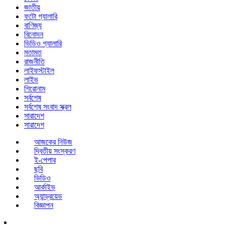
জাতীয়
ফটো গ্যালারি
বাণিজ্য
বিনোদন
ভিডিও গ্যালারি
মতামত
রাজনীতি
লাইফস্টাইল
লাইভ
শিরোনাম
সর্বশেষ
সর্বশেষ সংবাদ স্ক্রল
সারাদেশ
সারাদেশ
আজকের নিউজ
দ্বিতীয় সংস্করণ
ই-পেপার
ছবি
ভিডিও
আর্কাইভ
অ্যান্ড্রয়েড
বিজ্ঞাপন