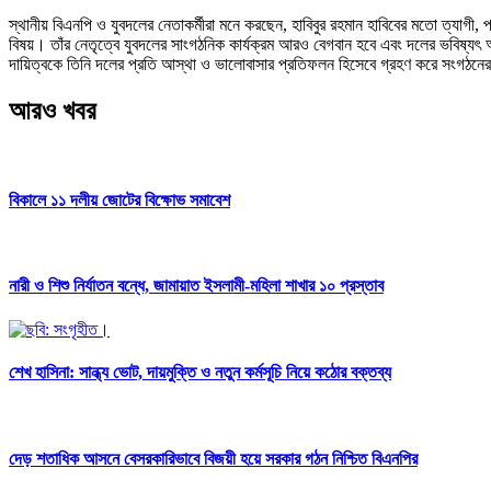
স্থানীয় বিএনপি ও যুবদলের নেতাকর্মীরা মনে করছেন, হাবিবুর রহমান হাবিবের মতো ত্যাগী, 
বিষয়। তাঁর নেতৃত্বে যুবদলের সাংগঠনিক কার্যক্রম আরও বেগবান হবে এবং দলের ভবিষ্যৎ 
দায়িত্বকে তিনি দলের প্রতি আস্থা ও ভালোবাসার প্রতিফলন হিসেবে গ্রহণ করে সংগঠনের স্
আরও খবর
বিকালে ১১ দলীয় জোটের বিক্ষোভ সমাবেশ
নারী ও শিশু নির্যাতন বন্ধে, জামায়াত ইসলামী-মহিলা শাখার ১০ প্রস্তাব
শেখ হাসিনা: সান্ধ্য ভোট, দায়মুক্তি ও নতুন কর্মসূচি নিয়ে কঠোর বক্তব্য
দেড় শতাধিক আসনে বেসরকারিভাবে বিজয়ী হয়ে সরকার গঠন নিশ্চিত বিএনপির