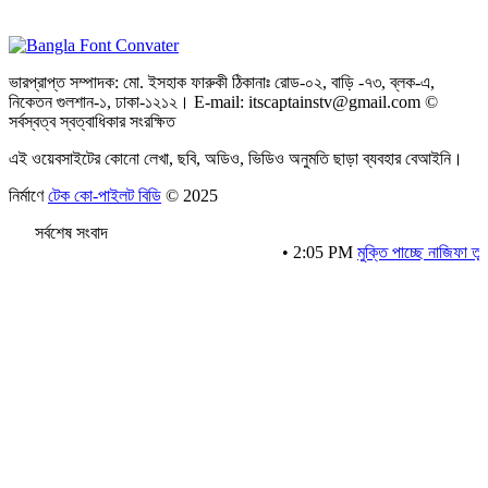
ভারপ্রাপ্ত সম্পাদক: মো. ইসহাক ফারুকী ঠিকানাঃ রোড-০২, বাড়ি -৭৩, ব্লক-এ,
নিকেতন গুলশান-১, ঢাকা-১২১২। E-mail: itscaptainstv@gmail.com ©
সর্বস্বত্ব স্বত্বাধিকার সংরক্ষিত
এই ওয়েবসাইটের কোনো লেখা, ছবি, অডিও, ভিডিও অনুমতি ছাড়া ব্যবহার বেআইনি।
নির্মাণে
টেক কো-পাইলট বিডি
© 2025
সর্বশেষ সংবাদ
•
2:05 PM
মুক্তি পাচ্ছে নাজিফা তুষির ‘অ্