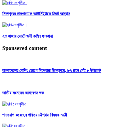
সিঙ্গাপুরের হাসপাতালে আইসিইউতে মির্জা আব্বাস
২৩ হাজার ভোটে জয়ী রুমিন ফারহানা
Sponsered content
বাংলাদেশের বোলিং তোপে দিশেহারা জিম্বাবুয়ে, ৮৭ রানে নেই ৮ উইকেট
জাতীয় সংসদের অধিবেশন শুরু
পদত্যাগ করেছেন পার্বত্য চট্টগ্রাম বিষয়ক মন্ত্রী