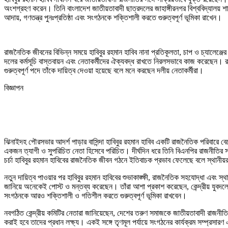
অংশগ্রহণ করেন। তিনি বাংলাদেশ জাতীয়তাবাদী ছাত্রদলের জাহাঙ্গীরনগর বিশ্ববিদ্যালয় শাখ
আদায়, গণতন্ত্র পুনঃপ্রতিষ্ঠা এবং সংগঠনকে শক্তিশালী করতে গুরুত্বপূর্ণ ভূমিকা রাখেন।
রাজনৈতিক জীবনের বিভিন্ন সময়ে হাবিবুর রহমান হাবিব নানা প্রতিকূলতা, চাপ ও চ্যালেঞ্জের
দলের কর্মসূচি বাস্তবায়ন এবং নেতাকর্মীদের ঐক্যবদ্ধ রাখতে নিরলসভাবে কাজ করেছেন। রাজন
গুরুত্বপূর্ণ পদে তাঁকে দায়িত্ব দেওয়া হয়েছে বলে মনে করছেন দলীয় নেতাকর্মীরা।
বিজ্ঞাপন
ঝিনাইদহ পৌরসভার আদর্শ পাড়ার বাসিন্দা হাবিবুর রহমান হাবিব একটি রাজনৈতিক পরিবারে ব
একজন ত্যাগী ও সুপরিচিত নেতা হিসেবে পরিচিত। দীর্ঘদিন ধরে তিনি বিএনপির রাজনীতির সঙ
চর্চা হাবিবুর রহমান হাবিবের রাজনৈতিক জীবন গঠনে ইতিবাচক প্রভাব ফেলেছে বলে স্থানীয
নতুন দায়িত্ব পাওয়ার পর হাবিবুর রহমান হাবিবের শুভাকাঙ্ক্ষী, রাজনৈতিক সহযোদ্ধা এবং স
জানিয়ে অনেকেই পোস্ট ও মন্তব্য করেছেন। তাঁরা আশা প্রকাশ করেছেন, কেন্দ্রীয় যুবদলের
সংগঠনকে আরও শক্তিশালী ও গতিশীল করতে গুরুত্বপূর্ণ ভূমিকা রাখবেন।
নবগঠিত কেন্দ্রীয় কমিটির নেতারা জানিয়েছেন, দেশের তরুণ সমাজকে জাতীয়তাবাদী রাজনীতি
করাই হবে তাদের প্রধান লক্ষ্য। একই সঙ্গে তৃণমূল পর্যায়ে সংগঠনের কার্যক্রম সম্প্রসার