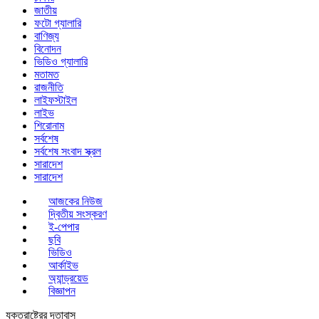
জাতীয়
ফটো গ্যালারি
বাণিজ্য
বিনোদন
ভিডিও গ্যালারি
মতামত
রাজনীতি
লাইফস্টাইল
লাইভ
শিরোনাম
সর্বশেষ
সর্বশেষ সংবাদ স্ক্রল
সারাদেশ
সারাদেশ
আজকের নিউজ
দ্বিতীয় সংস্করণ
ই-পেপার
ছবি
ভিডিও
আর্কাইভ
অ্যান্ড্রয়েড
বিজ্ঞাপন
যুক্তরাষ্ট্রের দূতাবাস