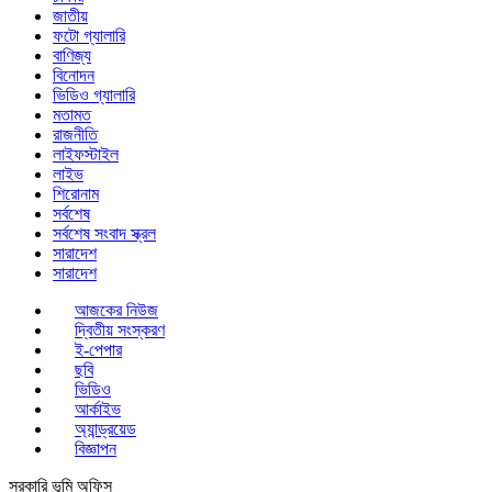
জাতীয়
ফটো গ্যালারি
বাণিজ্য
বিনোদন
ভিডিও গ্যালারি
মতামত
রাজনীতি
লাইফস্টাইল
লাইভ
শিরোনাম
সর্বশেষ
সর্বশেষ সংবাদ স্ক্রল
সারাদেশ
সারাদেশ
আজকের নিউজ
দ্বিতীয় সংস্করণ
ই-পেপার
ছবি
ভিডিও
আর্কাইভ
অ্যান্ড্রয়েড
বিজ্ঞাপন
সরকারি ভূমি অফিস