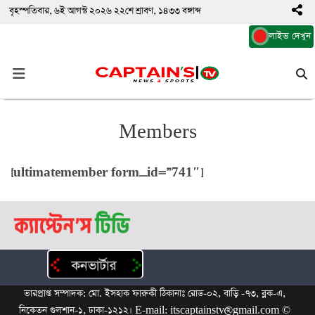
বৃহস্পতিবার, ৬ই আগস্ট ২০২৬ ২২শে শ্রাবণ, ১৪৩৩ বঙ্গাব্দ
লাইভ দেখুন
Members
[ultimatemember form_id=”741″]
ভারপ্রাপ্ত সম্পাদক: মো. ইসহাক ফারুকী ঠিকানাঃ রোড-০২, বাড়ি -৭৩, ব্লক-এ,
নিকেতন গুলশান-১, ঢাকা-১২১২। E-mail: itscaptainstv@gmail.com ©