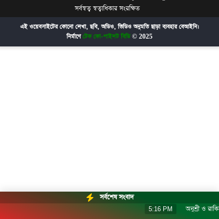
সর্বস্বত্ব স্বত্বাধিকার সংরক্ষিত
এই ওয়েবসাইটের কোনো লেখা, ছবি, অডিও, ভিডিও অনুমতি ছাড়া ব্যবহার বেআইনি।
নির্মাণে
টেক কো-পাইলট বিডি
© 2025
সর্বশেষ সংবাদ
অনুশ্রী ও রাকিব
5:16 PM